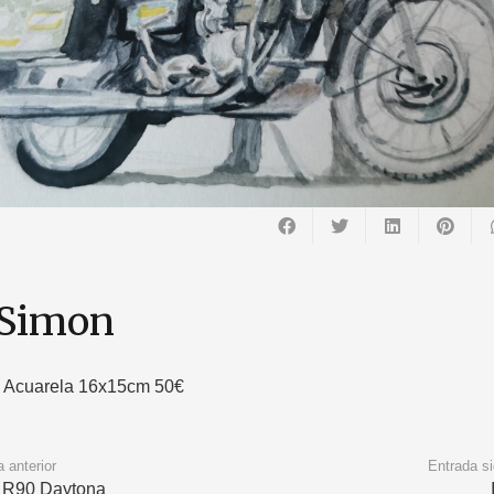
 Simon
 Acuarela 16x15cm 50€
 anterior
Entrada si
R90 Daytona